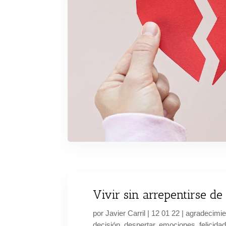
Vivir sin arrepentirse de
por
Javier Carril
|
12 01 22
|
agradecimie
decisión
,
despertar
,
emociones
,
felicida