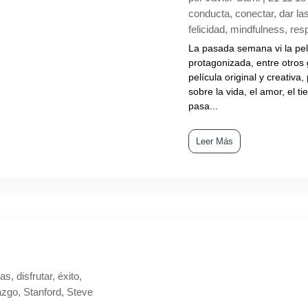
conducta
,
conectar
,
dar la
felicidad
,
mindfulness
,
res
La pasada semana vi la pel
protagonizada, entre otros 
película original y creativa
sobre la vida, el amor, el t
pasa...
Leer Más
ias
,
disfrutar
,
éxito
,
razgo
,
Stanford
,
Steve