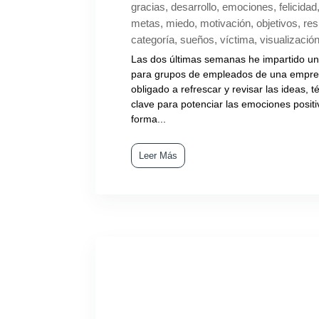
gracias
,
desarrollo
,
emociones
,
felicidad
metas
,
miedo
,
motivación
,
objetivos
,
res
categoría
,
sueños
,
víctima
,
visualizació
Las dos últimas semanas he impartido un 
para grupos de empleados de una empre
obligado a refrescar y revisar las ideas, 
clave para potenciar las emociones positi
forma...
Leer Más