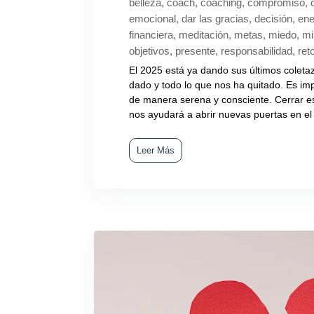
belleza
,
coach
,
coaching
,
compromiso
,
emocional
,
dar las gracias
,
decisión
,
ene
financiera
,
meditación
,
metas
,
miedo
,
mi
objetivos
,
presente
,
responsabilidad
,
ret
El 2025 está ya dando sus últimos coleta
dado y todo lo que nos ha quitado. Es imp
de manera serena y consciente. Cerrar 
nos ayudará a abrir nuevas puertas en el 
Leer Más