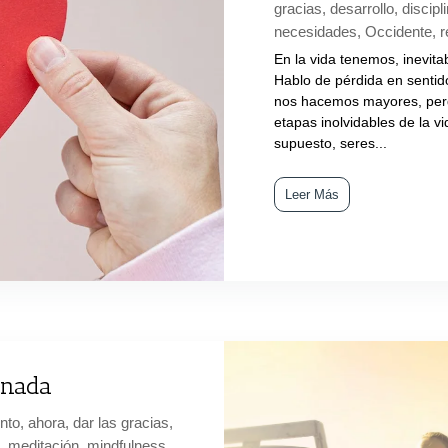
gracias
,
desarrollo
,
discipl
necesidades
,
Occidente
,
r
En la vida tenemos, inevit
Hablo de pérdida en sentid
nos hacemos mayores, perd
etapas inolvidables de la 
supuesto, seres...
Leer Más
 nada
nto
,
ahora
,
dar las gracias
,
d
,
meditación
,
mindfulness
,