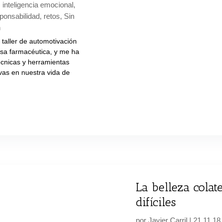
,
inteligencia emocional
,
ponsabilidad
,
retos
,
Sin
n
taller de automotivación
sa farmacéutica, y me ha
técnicas y herramientas
vas en nuestra vida de
La belleza colat
difíciles
por
Javier Carril
|
21 11 18