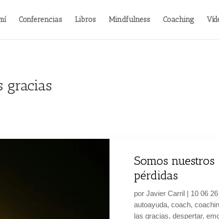
mí
Conferencias
Libros
Mindfulness
Coaching
Víd
s gracias
Somos nuestros 
pérdidas
por
Javier Carril
|
10 06 26
autoayuda
,
coach
,
coachi
las gracias
,
despertar
,
emo