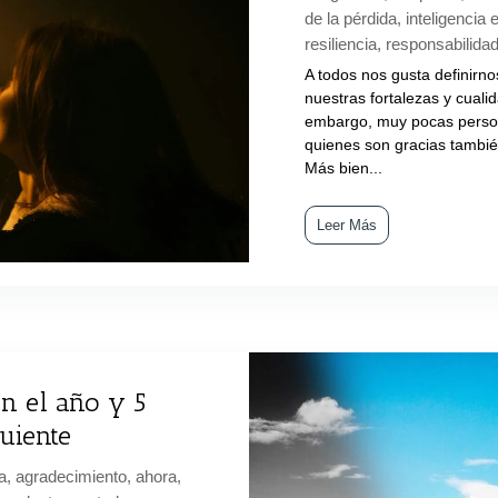
de la pérdida
,
inteligencia
resiliencia
,
responsabilida
A todos nos gusta definirno
nuestras fortalezas y cuali
embargo, muy pocas perso
quienes son gracias tambié
Más bien...
Leer Más
en el año y 5
uiente
a
,
agradecimiento
,
ahora
,