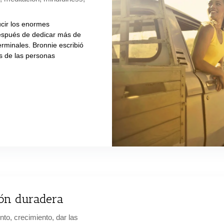
ucir los enormes
espués de dedicar más de
erminales. Bronnie escribió
os de las personas
ión duradera
nto
,
crecimiento
,
dar las