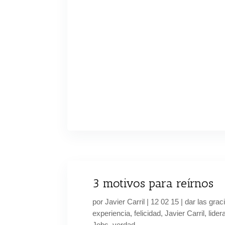
3 motivos para reírnos
por
Javier Carril
|
12 02 15
|
dar las grac
experiencia
,
felicidad
,
Javier Carril
,
lide
Jobs
,
verdad