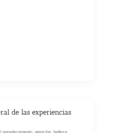
eral de las experiencias
|
agradecimiento
,
atención
,
belleza
,