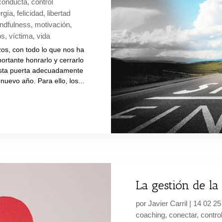
conducta
,
control
rgía
,
felicidad
,
libertad
ndfulness
,
motivación
,
os
,
víctima
,
vida
zos, con todo lo que nos ha
ortante honrarlo y cerrarlo
esta puerta adecuadamente
nuevo año. Para ello, los...
La gestión de la
por
Javier Carril
|
14 02 25
coaching
,
conectar
,
contro