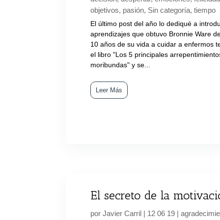
objetivos
,
pasión
,
Sin categoría
,
tiempo
El último post del año lo dediqué a introd
aprendizajes que obtuvo Bronnie Ware d
10 años de su vida a cuidar a enfermos t
el libro "Los 5 principales arrepentimient
moribundas" y se...
Leer Más
El secreto de la motivac
por
Javier Carril
|
12 06 19
|
agradecimie