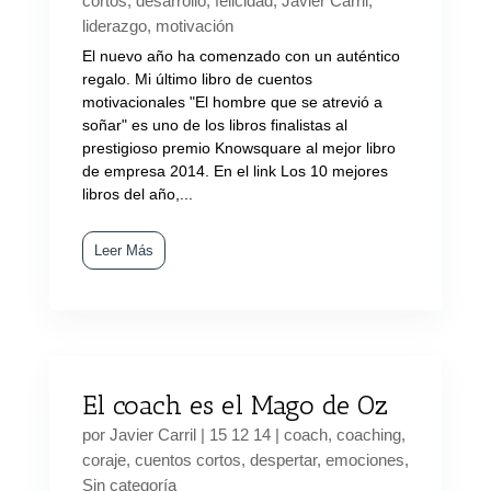
cortos
,
desarrollo
,
felicidad
,
Javier Carril
,
liderazgo
,
motivación
El nuevo año ha comenzado con un auténtico
regalo. Mi último libro de cuentos
motivacionales "El hombre que se atrevió a
soñar" es uno de los libros finalistas al
prestigioso premio Knowsquare al mejor libro
de empresa 2014. En el link Los 10 mejores
libros del año,...
Leer Más
El coach es el Mago de Oz
por
Javier Carril
|
15 12 14
|
coach
,
coaching
,
coraje
,
cuentos cortos
,
despertar
,
emociones
,
Sin categoría