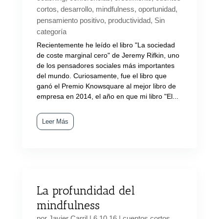
cortos
,
desarrollo
,
mindfulness
,
oportunidad
,
pensamiento positivo
,
productividad
,
Sin
categoría
Recientemente he leído el libro "La sociedad
de coste marginal cero" de Jeremy Rifkin, uno
de los pensadores sociales más importantes
del mundo. Curiosamente, fue el libro que
ganó el Premio Knowsquare al mejor libro de
empresa en 2014, el año en que mi libro "El...
Leer Más
La profundidad del
mindfulness
por
Javier Carril
|
6 10 16
|
cuentos cortos
,