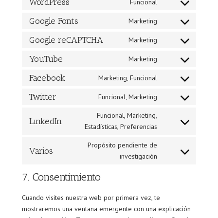
WordPress
Funcional
Consent
to
Google Fonts
Marketing
Consent
service
to
Google reCAPTCHA
Marketing
wordpress
Consent
service
to
YouTube
Marketing
google-
Consent
service
fonts
to
Facebook
Marketing, Funcional
google-
Consent
service
recaptcha
to
Twitter
Funcional, Marketing
youtube
Consent
service
to
Funcional, Marketing,
facebook
LinkedIn
service
Consent
Estadísticas, Preferencias
twitter
to
Propósito pendiente de
service
Varios
Consent
investigación
linkedin
to
7. Consentimiento
service
varios
Cuando visites nuestra web por primera vez, te
mostraremos una ventana emergente con una explicación