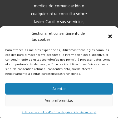
medios de comunicación o
cualquier otra consulta sobre
Javier Carril y sus servicios,
puede contactar aquí
Gestionar el consentimiento de
las cookies
CONTACTO
Para ofrecer las mejores experiencias, utilizamos tecnologías como las
cookies para almacenar y/o acceder a la información del dispositivo. El
consentimiento de estas tecnologías nos permitirá procesar datos como
el comportamiento de navegación o las identificaciones únicas en este
sitio. No consentir o retirar el consentimiento, puede afectar
negativamente a ciertas características y funciones.
Aceptar
Aviso Legal
|
Política de Privacidad
|
Política de Cookies
Ver preferencias
Copyright © 2023 – Javier Carril
Política de cookies
Política de privacidad
Aviso legal