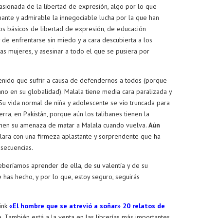
asionada de la libertad de expresión, algo por lo que
nante y admirable la innegociable lucha por la que han
s básicos de libertad de expresión, de educación
y de enfrentarse sin miedo y a cara descubierta a los
as mujeres, y asesinar a todo el que se pusiera por
enido que sufrir a causa de defendernos a todos (porque
ano en su globalidad). Malala tiene media cara paralizada y
Su vida normal de niña y adolescente se vio truncada para
erra, en Pakistán, porque aún los talibanes tienen la
ienen su amenaza de matar a Malala cuando vuelva.
Aún
lara con una firmeza aplastante y sorprendente que ha
nsecuencias.
beríamos aprender de ella, de su valentía y de su
 has hecho, y por lo que, estoy seguro, seguirás
link
«El hombre que se atrevió a soñar» 20 relatos de
. También está a la venta en las librerías más importantes