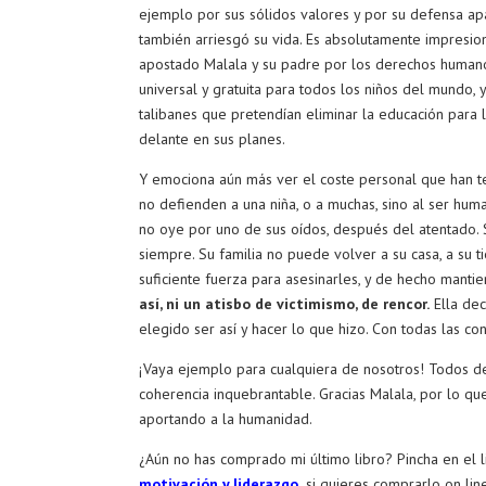
ejemplo por sus sólidos valores y por su defensa ap
también arriesgó su vida. Es absolutamente impresio
apostado Malala y su padre por los derechos humano
universal y gratuita para todos los niños del mundo, 
talibanes que pretendían eliminar la educación para l
delante en sus planes.
Y emociona aún más ver el coste personal que han t
no defienden a una niña, o a muchas, sino al ser hum
no oye por uno de sus oídos, después del atentado. 
siempre. Su familia no puede volver a su casa, a su ti
suficiente fuerza para asesinarles, y de hecho mant
así, ni un atisbo de victimismo, de rencor.
Ella dec
elegido ser así y hacer lo que hizo. Con todas las co
¡Vaya ejemplo para cualquiera de nosotros! Todos de
coherencia inquebrantable. Gracias Malala, por lo que
aportando a la humanidad.
¿Aún no has comprado mi último libro? Pincha en el 
motivación y liderazgo.
si quieres comprarlo on line