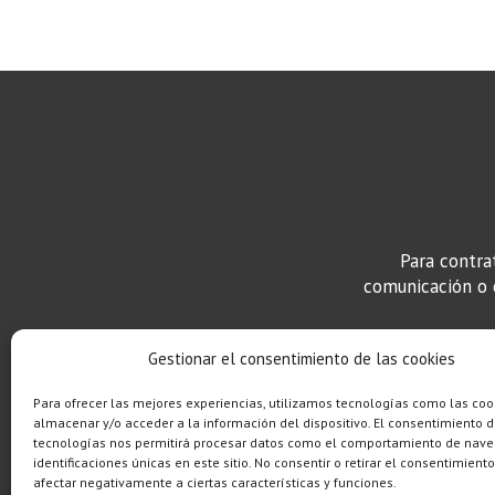
Para contra
comunicación o c
Gestionar el consentimiento de las cookies
Para ofrecer las mejores experiencias, utilizamos tecnologías como las coo
almacenar y/o acceder a la información del dispositivo. El consentimiento d
tecnologías nos permitirá procesar datos como el comportamiento de nave
identificaciones únicas en este sitio. No consentir o retirar el consentimient
afectar negativamente a ciertas características y funciones.