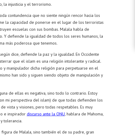
 la injusticia y el terrorismo.
oda contundencia que no siente ningún rencor hacia los
ene la capacidad de ponerse en el lugar de los terroristas
struyen escuelas con sus bombas. Malala habla de
. Y defiende la igualdad de todos los seres humanos, la
arma más poderosa que tenemos.
 según dice, defiende la paz y la igualdad. En Occidente
rrar que el islam es una religión intolerante y radical.
o y manipulador dicha religión para perpetuarse en el
tianismo han sido y siguen siendo objeto de manipulación y
na de ellas es negativa, sino todo lo contrario. Estoy
on mi perspectiva del islam) de que todas defienden los
de vista y visiones, pero todas respetables. Es muy
so e inspirador
discurso ante la ONU
, hablara de Mahoma,
y tolerancia.
a figura de Malala, sino también el de su padre, gran