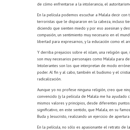
de cómo enfrentarse a la intolerancia, el autoritarismo,
En la película podemos escuchar a Malala decir con t
terroristas que le dispararon en la cabeza, incluso ti
diciendo que sienten miedo y por eso asesinan y de
compasión, un sentimiento muy necesario en el mundo
libertad para expresarnos, y la educación como el 
Y derriba prejuicios sobre el islam, una religión que,
son muy necesarios personajes como Malala para deste
Intolerantes son los que interpretan de modo erróne
poder. Al fin y al cabo, también el budismo y el cris
radicalización.
Aunque yo no profese ninguna religión, creo que ningu
convencido (y la película de Malala me ha ayudado c
mismos valores y principios, desde diferentes puntos 
significativo, en este sentido, que Malala, en su famo
Buda y Jesucristo, realizando un ejercicio de apertura 
En la película, no sólo es apasionante el retrato de l