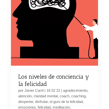
Los niveles de conciencia y
la felicidad
por
Javier Carril
|
16 02 22
|
agradecimiento
,
atención
,
claridad mental
,
coach
,
coaching
,
despertar
,
disfrutar
,
el gurú de la felicidad
,
emociones
,
felicidad
,
meditación
,