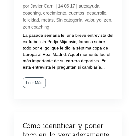
por
Javier Carril
|
14 06 17
|
autoayuda
,
coaching
,
crecimiento
,
cuentos
,
desarrollo
,
felicidad
,
metas
,
Sin categoría
,
valor
,
yo
,
zen
,
zen coaching
La pasada semana leí una breve entrevista del
ex-futbolista Pedja Mijatovic, famoso sobre
todo por el gol que le dio la séptima copa de
Europa al Real Madrid. Aquel momento fue el
más importante de su carrera deportiva. En
esta entrevista le preguntan si cambiaría...
Leer Más
Cómo identificar y poner
foco en lo verdaderamente