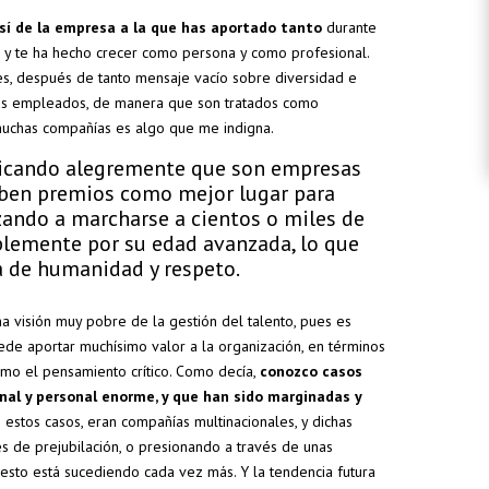
sí de la empresa a la que has aportado tanto
durante
o y te ha hecho crecer como persona y como profesional.
es, después de tanto mensaje vacío sobre diversidad e
sus empleados, de manera que son tratados como
muchas compañías es algo que me indigna.
icando alegremente que son empresas
eciben premios como mejor lugar para
rzando a marcharse a cientos o miles de
plemente por su edad avanzada, lo que
 de humanidad y respeto.
a visión muy pobre de la gestión del talento, pues es
de aportar muchísimo valor a la organización, en términos
omo el pensamiento crítico. Como decía,
conozco casos
nal y personal enorme, y que han sido marginadas y
 estos casos, eran compañías multinacionales, y dichas
 de prejubilación, o presionando a través de unas
sto está sucediendo cada vez más. Y la tendencia futura