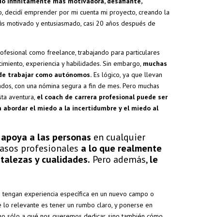
do infinitamente más motivadora, desafiante,
, decidí emprender por mi cuenta mi proyecto, creando la
ás motivado y entusiasmado, casi 20 años después de
fesional como freelance, trabajando para particulares
miento, experiencia y habilidades. Sin embargo,
muchas
 de trabajar como autónomos.
Es lógico, ya que llevan
dos, con una nómina segura a fin de mes. Pero muchas
sta aventura,
el coach de carrera profesional puede ser
 abordar el miedo a la incertidumbre y el miedo al
l apoya a las personas
en cualquier
pasos profesionales
a lo que realmente
rtalezas y cualidades.
Pero además,
le
o tengan experiencia específica en un nuevo campo o
e lo relevante es tener un rumbo claro, y ponerse en
r no sólo a qué nos queremos dedicar, sino también cómo