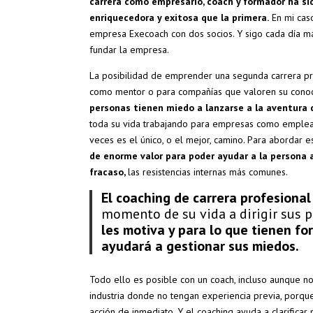
carrera como empresario, coach y formador ha si
enriquecedora y exitosa que la primera.
En mi caso
empresa Execoach con dos socios. Y sigo cada día m
fundar la empresa.
La posibilidad de emprender una segunda carrera pro
como mentor o para compañías que valoren su conoci
personas tienen miedo a lanzarse a la aventura
toda su vida trabajando para empresas como emplea
veces es el único, o el mejor, camino. Para abordar e
de enorme valor para poder ayudar a la persona a
fracaso,
las resistencias internas más comunes.
El coaching de carrera profesiona
momento de su vida
a dirigir sus 
les motiva y para lo que tienen fo
ayudará a gestionar sus miedos.
Todo ello es posible con un coach, incluso aunque n
industria donde no tengan experiencia previa, porqu
acción de inmediato. Y el coaching ayuda a clarifica