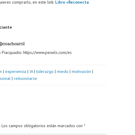
uieres comprarlo, en este link:
Libro «Reconecta
ciante
@coachcarril
 Piacquadio: https://www.pexels.com/es
n
|
experiencia
|
IA
|
liderazgo
|
miedo
|
motivación
|
sional
|
reilusionarse
.
Los campos obligatorios están marcados con
*