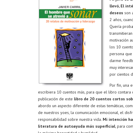
llevó, El in
deseos
son a
2 años, cuand
Quería proba
transmitieran
motivación a
los 10 cuento
persona que 
darme feedba
muy interesa
por cientos 
Por fin, una 
escribiera 10 cuentos más, para que el libro contara 
publicación de este
libro de 20 cuentos cortos sob
abordo un aspecto diferente de estas temáticas, como
de nuestros yoes, la comunicación emocional, el disf
responsabilidad sobre nuestra vida.
Mi intención ha
literatura de autoayuda más superficial
, para com
la máxima honestidad y humildad.