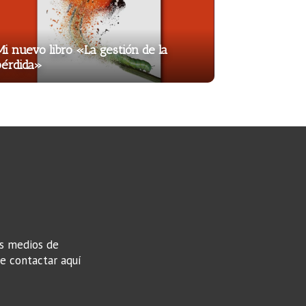
i nuevo libro «La gestión de la
pérdida»
os medios de
de contactar aquí