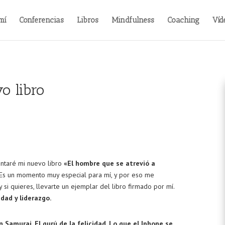
mí
Conferencias
Libros
Mindfulness
Coaching
Víd
o libro
ntaré mi nuevo libro
«El hombre que se atrevió a
. Es un momento muy especial para mí, y por eso me
 si quieres, llevarte un ejemplar del libro firmado por mí.
idad y liderazgo.
n Samurai, El gurú de la felicidad, Lo que el Iphone se