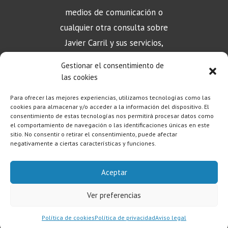
medios de comunicación o
cualquier otra consulta sobre
Javier Carril y sus servicios,
puede contactar aquí
Gestionar el consentimiento de
las cookies
Para ofrecer las mejores experiencias, utilizamos tecnologías como las
CONTACTO
cookies para almacenar y/o acceder a la información del dispositivo. El
consentimiento de estas tecnologías nos permitirá procesar datos como
el comportamiento de navegación o las identificaciones únicas en este
sitio. No consentir o retirar el consentimiento, puede afectar
negativamente a ciertas características y funciones.
Aceptar
Aviso Legal
|
Política de Privacidad
|
Política de Cookies
Ver preferencias
Copyright © 2023 – Javier Carril
Política de cookies
Política de privacidad
Aviso legal