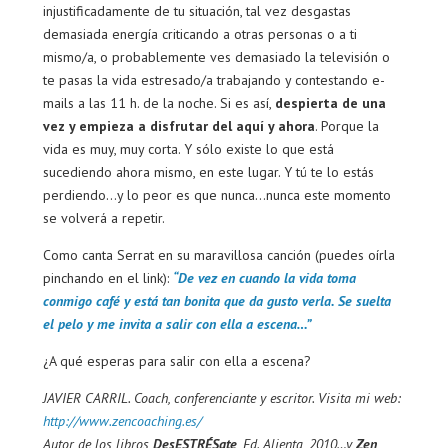
injustificadamente de tu situación, tal vez desgastas
demasiada energía criticando a otras personas o a ti
mismo/a, o probablemente ves demasiado la televisión o
te pasas la vida estresado/a trabajando y contestando e-
mails a las 11 h. de la noche. Si es así,
despierta de una
vez y empieza a disfrutar del aquí y ahora
. Porque la
vida es muy, muy corta. Y sólo existe lo que está
sucediendo ahora mismo, en este lugar. Y tú te lo estás
perdiendo…y lo peor es que nunca…nunca este momento
se volverá a repetir.
Como canta Serrat en su maravillosa canción (puedes oírla
pinchando en el link):
“De vez en cuando la vida toma
conmigo café y está tan bonita que da gusto verla. Se suelta
el pelo y me invita a salir con ella a escena…”
¿A qué esperas para salir con ella a escena?
JAVIER CARRIL. Coach, conferenciante y escritor. Visita mi web:
http://www.zencoaching.es/
Autor de los libros
DesESTRÉSate
, Ed. Alienta, 2010…y
Zen