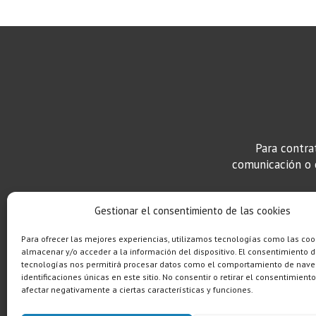
Para contra
comunicación o c
Gestionar el consentimiento de las cookies
Para ofrecer las mejores experiencias, utilizamos tecnologías como las coo
almacenar y/o acceder a la información del dispositivo. El consentimiento d
tecnologías nos permitirá procesar datos como el comportamiento de nave
identificaciones únicas en este sitio. No consentir o retirar el consentimient
afectar negativamente a ciertas características y funciones.