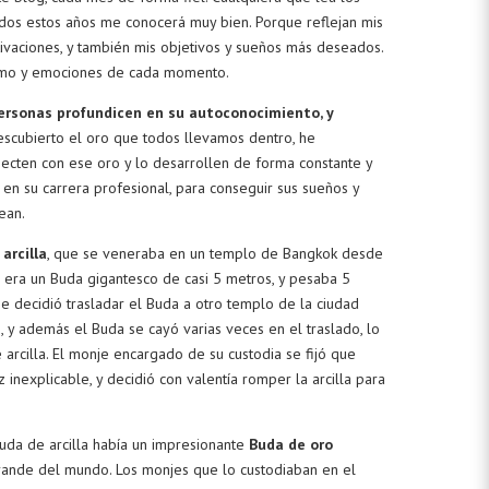
odos estos años me conocerá muy bien. Porque reflejan mis
ivaciones, y también mis objetivos y sueños más deseados.
ánimo y emociones de cada momento.
ersonas profundicen en su autoconocimiento, y
scubierto el oro que todos llevamos dentro, he
ecten con ese oro y lo desarrollen de forma constante y
s en su carrera profesional, para conseguir sus sueños y
ean.
arcilla
, que se veneraba en un templo de Bangkok desde
ue era un Buda gigantesco de casi 5 metros, y pesaba 5
se decidió trasladar el Buda a otro templo de la ciudad
, y además el Buda se cayó varias veces en el traslado, lo
arcilla. El monje encargado de su custodia se fijó que
 inexplicable, y decidió con valentía romper la arcilla para
da de arcilla había un impresionante
Buda de oro
grande del mundo. Los monjes que lo custodiaban en el