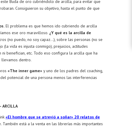
e este Buda de oro cubriéndolo de arcilla, para evitar que
robaran. Consiguieron su objetivo, hasta el punto de que
os.
El problema es que hemos ido cubriendo de arcilla
níamos ese oro maravilloso.
¿Y qué es la arcilla de
ros (no puedo, no soy capaz…), sobre las personas (no se
 (la vida es injusta conmigo), prejuicios, actitudes
ni benefician, etc. Todo eso configura la arcilla que ha
e llevamos dentro.
ibros
«The inner game»
y uno de los padres del coaching,
 del potencial de una persona menos las interferencias
– ARCILLA
link
«El hombre que se atrevió a soñar» 20 relatos de
. También está a la venta en las librerías más importantes