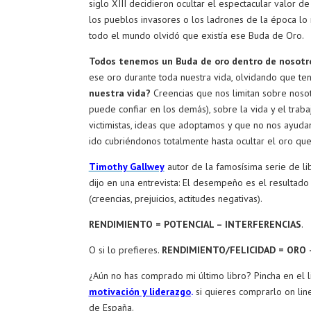
siglo XIII decidieron ocultar el espectacular valor d
los pueblos invasores o los ladrones de la época lo 
todo el mundo olvidó que existía ese Buda de Oro.
Todos tenemos un Buda de oro dentro de nosotr
ese oro durante toda nuestra vida, olvidando que te
nuestra vida?
Creencias que nos limitan sobre nosot
puede confiar en los demás), sobre la vida y el trabajo
victimistas, ideas que adoptamos y que no nos ayudan 
ido cubriéndonos totalmente hasta ocultar el oro qu
Timothy Gallwey
autor de la famosísima serie de l
dijo en una entrevista: El desempeño es el resultado
(creencias, prejuicios, actitudes negativas).
RENDIMIENTO = POTENCIAL – INTERFERENCIAS
.
O si lo prefieres.
RENDIMIENTO/FELICIDAD = ORO 
¿Aún no has comprado mi último libro? Pincha en el 
motivación y liderazgo
.
si quieres comprarlo on line
de España.