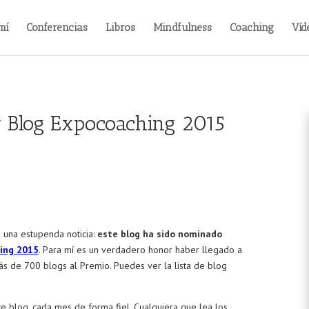
mí
Conferencias
Libros
Mindfulness
Coaching
Víd
or Blog Expocoaching 2015
una estupenda noticia:
este blog ha sido nominado
ing 2015
. Para mí es un verdadero honor haber llegado a
ás de 700 blogs al Premio. Puedes ver la lista de blog
e blog, cada mes de forma fiel. Cualquiera que lea los