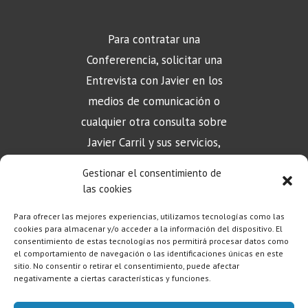
Para contratar una
Confererencia, solicitar una
Entrevista con Javier en los
medios de comunicación o
cualquier otra consulta sobre
Javier Carril y sus servicios,
puede contactar aquí
Gestionar el consentimiento de
las cookies
Para ofrecer las mejores experiencias, utilizamos tecnologías como las
CONTACTO
cookies para almacenar y/o acceder a la información del dispositivo. El
consentimiento de estas tecnologías nos permitirá procesar datos como
el comportamiento de navegación o las identificaciones únicas en este
sitio. No consentir o retirar el consentimiento, puede afectar
negativamente a ciertas características y funciones.