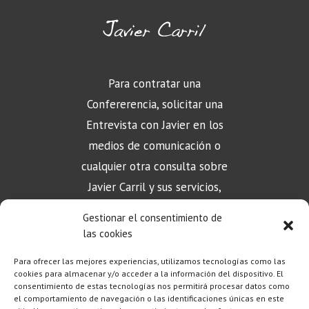
Para contratar una
Confererencia, solicitar una
Entrevista con Javier en los
medios de comunicación o
cualquier otra consulta sobre
Javier Carril y sus servicios,
puede contactar aquí
Gestionar el consentimiento de
las cookies
Para ofrecer las mejores experiencias, utilizamos tecnologías como las
CONTACTO
cookies para almacenar y/o acceder a la información del dispositivo. El
consentimiento de estas tecnologías nos permitirá procesar datos como
el comportamiento de navegación o las identificaciones únicas en este