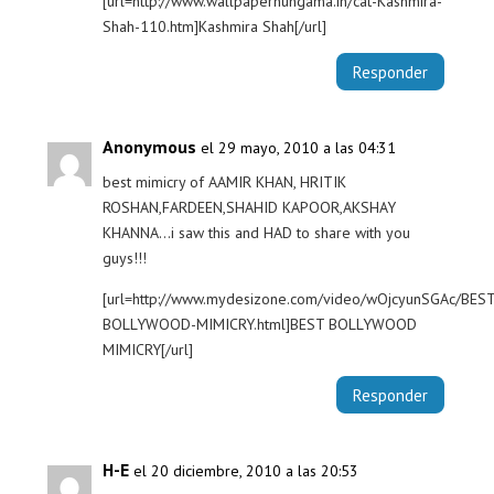
[url=http://www.wallpaperhungama.in/cat-Kashmira-
Shah-110.htm]Kashmira Shah[/url]
Responder
Anonymous
el 29 mayo, 2010 a las 04:31
best mimicry of AAMIR KHAN, HRITIK
ROSHAN,FARDEEN,SHAHID KAPOOR,AKSHAY
KHANNA…i saw this and HAD to share with you
guys!!!
[url=http://www.mydesizone.com/video/wOjcyunSGAc/BEST
BOLLYWOOD-MIMICRY.html]BEST BOLLYWOOD
MIMICRY[/url]
Responder
H-E
el 20 diciembre, 2010 a las 20:53