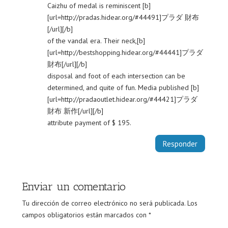
Caizhu of medal is reminiscent [b]
[url=http://pradas.hidear.org/#44491]プラダ 財布
[/url][/b]
of the vandal era. Their neck,[b]
[url=http://bestshopping.hidear.org/#44441]プラダ
財布[/url][/b]
disposal and foot of each intersection can be
determined, and quite of fun. Media published [b]
[url=http://pradaoutlet.hidear.org/#44421]プラダ
財布 新作[/url][/b]
attribute payment of $ 195.
Responder
Enviar un comentario
Tu dirección de correo electrónico no será publicada.
Los
campos obligatorios están marcados con
*