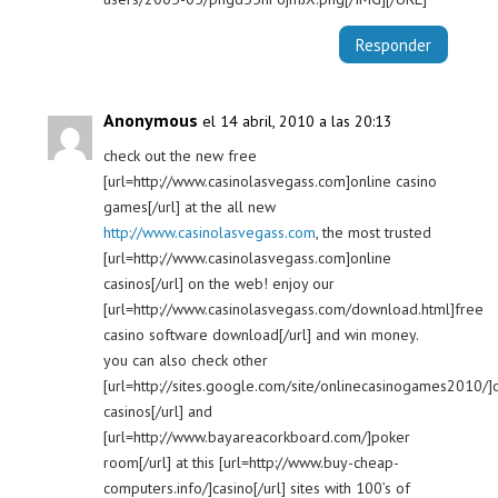
Responder
Anonymous
el 14 abril, 2010 a las 20:13
check out the new free
[url=http://www.casinolasvegass.com]online casino
games[/url] at the all new
http://www.casinolasvegass.com
, the most trusted
[url=http://www.casinolasvegass.com]online
casinos[/url] on the web! enjoy our
[url=http://www.casinolasvegass.com/download.html]free
casino software download[/url] and win money.
you can also check other
[url=http://sites.google.com/site/onlinecasinogames2010/]
casinos[/url] and
[url=http://www.bayareacorkboard.com/]poker
room[/url] at this [url=http://www.buy-cheap-
computers.info/]casino[/url] sites with 100’s of