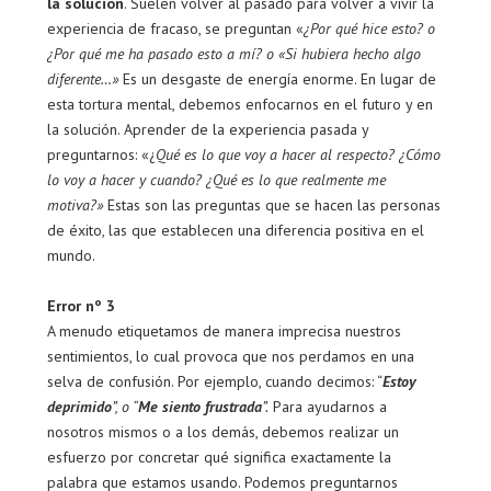
la solución
. Suelen volver al pasado para volver a vivir la
experiencia de fracaso, se preguntan «
¿Por qué hice esto? o
¿Por qué me ha pasado esto a mí? o «Si hubiera hecho algo
diferente…»
Es un desgaste de energía enorme. En lugar de
esta tortura mental, debemos enfocarnos en el futuro y en
la solución. Aprender de la experiencia pasada y
preguntarnos: «¿
Qué es lo que voy a hacer al respecto? ¿Cómo
lo voy a hacer y cuando? ¿Qué es lo que realmente me
motiva?»
Estas son las preguntas que se hacen las personas
de éxito, las que establecen una diferencia positiva en el
mundo.
Error nº 3
A menudo etiquetamos de manera imprecisa nuestros
sentimientos, lo cual provoca que nos perdamos en una
selva de confusión. Por ejemplo, cuando decimos: “
Estoy
deprimido
”, o “
Me siento frustrada
”.
Para ayudarnos a
nosotros mismos o a los demás, debemos realizar un
esfuerzo por concretar qué significa exactamente la
palabra que estamos usando. Podemos preguntarnos