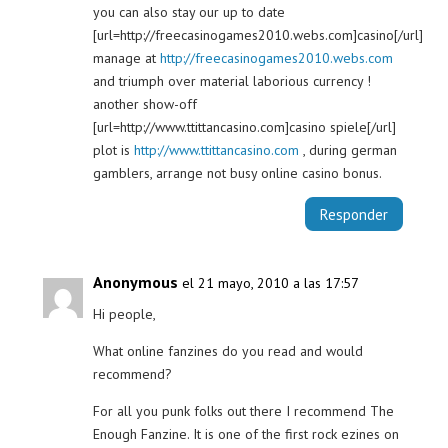
you can also stay our up to date
[url=http://freecasinogames2010.webs.com]casino[/url]
manage at
http://freecasinogames2010.webs.com
and triumph over material laborious currency !
another show-off
[url=http://www.ttittancasino.com]casino spiele[/url]
plot is
http://www.ttittancasino.com
, during german
gamblers, arrange not busy online casino bonus.
Responder
Anonymous
el 21 mayo, 2010 a las 17:57
Hi people,
What online fanzines do you read and would
recommend?
For all you punk folks out there I recommend The
Enough Fanzine. It is one of the first rock ezines on