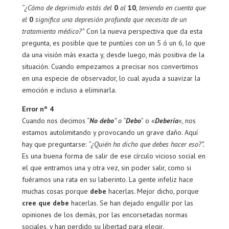
“¿Cómo de deprimido estás del
0
al
10
, teniendo en cuenta que
el
0
significa una depresión profunda que necesita de un
tratamiento médico?”
Con la nueva perspectiva que da esta
pregunta, es posible que te puntúes con un 5 ó un 6, lo que
da una visión más exacta y, desde luego, más positiva de la
situación. Cuando empezamos a precisar nos convertimos
en una especie de observador, lo cual ayuda a suavizar la
emoción e incluso a eliminarla.
Error nº 4
Cuando nos decimos “
No debo
” o “
Debo
” o «
Debería
«, nos
estamos autolimitando y provocando un grave daño. Aquí
hay que preguntarse:
“¿Quién ha dicho que debes hacer eso?”.
Es una buena forma de salir de ese círculo vicioso social en
el que entramos una y otra vez, sin poder salir, como si
fuéramos una rata en su laberinto. La gente infeliz hace
muchas cosas porque
debe
hacerlas. Mejor dicho, porque
cree que debe
hacerlas. Se han dejado engullir por las
opiniones de los demás, por las encorsetadas normas
sociales, y han perdido su libertad para elegir.