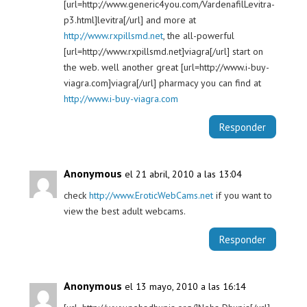
[url=http://www.generic4you.com/VardenafilLevitra-
p3.html]levitra[/url] and more at
http://www.rxpillsmd.net
, the all-powerful
[url=http://www.rxpillsmd.net]viagra[/url] start on
the web. well another great [url=http://www.i-buy-
viagra.com]viagra[/url] pharmacy you can find at
http://www.i-buy-viagra.com
Responder
Anonymous
el 21 abril, 2010 a las 13:04
check
http://www.EroticWebCams.net
if you want to
view the best adult webcams.
Responder
Anonymous
el 13 mayo, 2010 a las 16:14