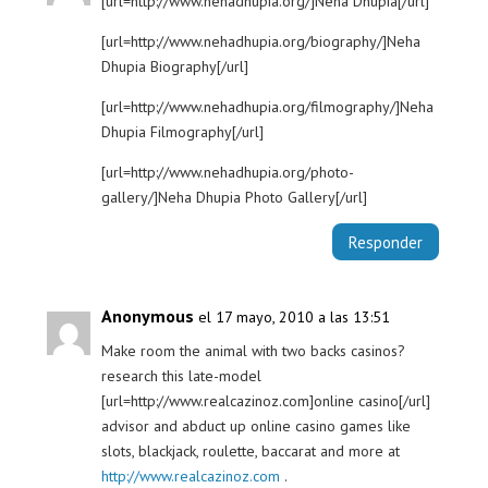
[url=http://www.nehadhupia.org/]Neha Dhupia[/url]
[url=http://www.nehadhupia.org/biography/]Neha
Dhupia Biography[/url]
[url=http://www.nehadhupia.org/filmography/]Neha
Dhupia Filmography[/url]
[url=http://www.nehadhupia.org/photo-
gallery/]Neha Dhupia Photo Gallery[/url]
Responder
Anonymous
el 17 mayo, 2010 a las 13:51
Make room the animal with two backs casinos?
research this late-model
[url=http://www.realcazinoz.com]online casino[/url]
advisor and abduct up online casino games like
slots, blackjack, roulette, baccarat and more at
http://www.realcazinoz.com
.