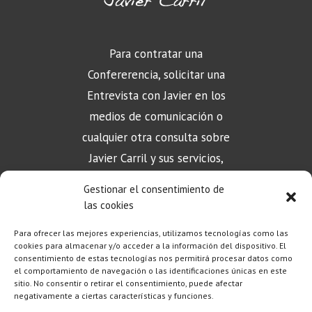
Para contratar una
Confererencia, solicitar una
Entrevista con Javier en los
medios de comunicación o
cualquier otra consulta sobre
Javier Carril y sus servicios,
puede contactar aquí
Gestionar el consentimiento de
las cookies
Para ofrecer las mejores experiencias, utilizamos tecnologías como las
CONTACTO
cookies para almacenar y/o acceder a la información del dispositivo. El
consentimiento de estas tecnologías nos permitirá procesar datos como
el comportamiento de navegación o las identificaciones únicas en este
sitio. No consentir o retirar el consentimiento, puede afectar
negativamente a ciertas características y funciones.