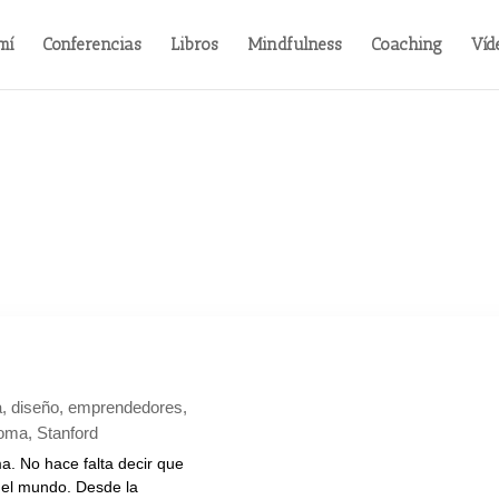
mí
Conferencias
Libros
Mindfulness
Coaching
Víd
a
,
diseño
,
emprendedores
,
oma
,
Stanford
. No hace falta decir que
del mundo. Desde la